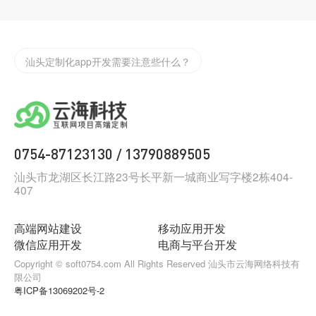
为什么要做小程序？汕头小程序开发哪家公司好
汕头定制化app开发需要注意些什么？
汕头小程序开发告诉你怎么找到抖音小程序
如何制作一款合格的小程序？
0754-87123130
13790889505
/
汕头网络科技有限公司，云海网络科技有限公司
汕头市龙湖区长江路23号长平新一城商业写字楼2栋404-
407
汕头网站建设公司那家好，网站建设找云海网络科技
汕头大型互联网公司，请找云海网络科技
高端网站建设
移动应用开发
微信应用开发
电商与平台开发
汕头有那些科技公司，请找云海网络科技
Copyright © soft0754.com All Rights Reserved 汕头市云海网络科技有
限公司
汕头互联网公司排名
粤ICP备13069202号-2