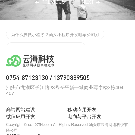
PREVIOUS
|
NEXT
企业微信二次开发请找云海网络科技微信定制开发
为什么要做小程序？汕头小程序开发哪家公司好
汕头定制化app开发需要注意些什么？
汕头小程序开发告诉你怎么找到抖音小程序
如何制作一款合格的小程序？
0754-87123130
13790889505
/
汕头网络科技有限公司，云海网络科技有限公司
汕头市龙湖区长江路23号长平新一城商业写字楼2栋404-
407
汕头网站建设公司那家好，网站建设找云海网络科技
汕头大型互联网公司，请找云海网络科技
高端网站建设
移动应用开发
微信应用开发
电商与平台开发
汕头有那些科技公司，请找云海网络科技
Copyright © soft0754.com All Rights Reserved 汕头市云海网络科技有
限公司